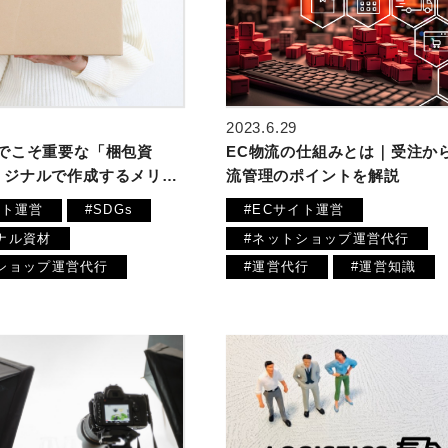
2023.6.29
EC物流の仕組みとは｜受注か
トでこそ重要な「梱包資
流管理のポイントを解説
リジナルで作成するメリ…
#ECサイト運営
イト運営
#SDGs
#ネットショップ運営代行
ナル資材
#運営代行
#運営知識
ショップ運営代行