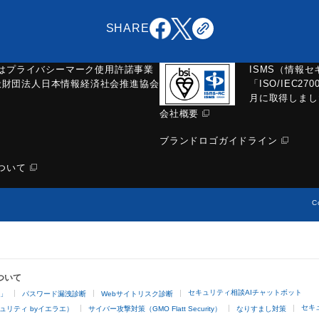
SHARE
はプライバシーマーク使用許諾事業
ISMS（情報
一般財団法人日本情報経済社会推進協会
「ISO/IEC270
月に取得しまし
会社概要
ブランドロゴガイドライン
ついて
C
ついて
セキュリティ相談AIチャットボット
4」
パスワード漏洩診断
Webサイトリスク診断
セキ
ュリティ byイエラエ）
サイバー攻撃対策（GMO Flatt Security）
なりすまし対策