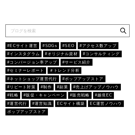
#ECサイト運営
#SDGs
#SEO
#アクセス数アップ
#インスタグラム
#オリジナル資材
#コンサルティング
#コンバージョン率アップ
#サービス紹介
#セミナーレポート
＃トレンド分析
#ネットショップ運営代行
#ポップアップストア
#リピート対策
#制作
#副業
#売上げアップノウハウ
#戦略
#販促・キャンペーン
#販売戦略
#越境EC
#運営代行
#運営知識
ECサイト構築
EC運営ノウハウ
ポップアップストア