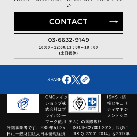
い
空
の
ま
CONTACT
ま
に
し
03-6632-9149
て
10:00～12:00/13：00～18：00
く
(土日祝休)
だ
さ
い。
SHARE
GMOメイク
ISMS（情
ショップ株
報セキュリ
式会社はプ
ティマネジ
ライバシー
メントシス
マーク使用
テム）の国際規格
許諾事業者です。2009年5月25
「ISO/IEC27001:2013」並びに
日に一般財団法人日本情報経済
「JIS Q 27001:2014」を2017年