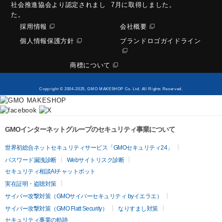
社会推進協会より認定されまし
7月に取得しました。
た。
採用情報
会社概要
個人情報保護方針
ブランドロゴガイドライン
商標について
Copyright © 2004-2025, GMO MAKESHOP Co. Ltd. All Rights Reserved.
GMOインターネットグループのセキュリティ事業について
世界初総合ネットセキュリティサービス「GMOセキュリティ24」
パスワード漏洩診断
Webサイトリスク診断
セキュリティ相談AIチャットボット
実在証明・盗聴対策
サイバー攻撃対策（GMOサイバーセキュリティ byイエラエ）
サイバー攻撃対策（GMO Flatt Security）
なりすまし対策
セキュリティ事業の軌跡