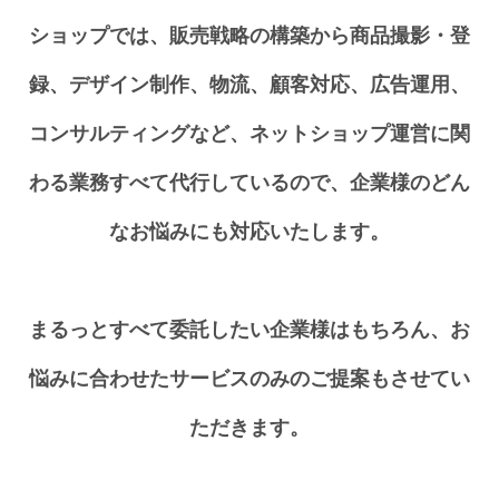
きますか？
ショップでは、販売戦略の構築から商品撮影・登
可能です。
A
マネージャーや現場のスタッフ様など、お立
録、デザイン制作、物流、顧客対応、広告運用、
場に応じて使い分けることが可能です。
コンサルティングなど、ネットショップ運営に関
わる業務すべて代行しているので、企業様のどん
Q
倉庫エリアはどこですか？
なお悩みにも対応いたします。
A
関東を中心に全国に提携倉庫がございます。
まるっとすべて委託したい企業様はもちろん、お
Q
独自に開発した自社ショップシステムや基幹
悩みに合わせたサービスのみのご提案もさせてい
システムでも使えますか？
ただきます。
はい、可能です。独自システムのデータに合
A
わせてマッピングが可能になります。
（原則CSVでの連携となります）