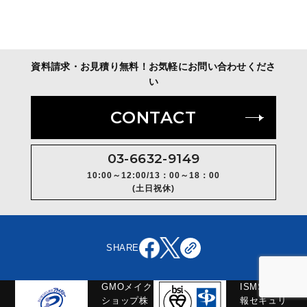
Q
バーコードがない商品でも扱ってもらえます
か？
バーコードの表記が必要です。バーコードが
A
資料請求・お見積り無料！お気軽にお問い合わせくださ
ない方は倉庫側でシール貼付も可能（有償）
い
です。
CONTACT
Q
保管温度帯はどうなりますか？
03-6632-9149
A
10:00～12:00/13：00～18：00
常温・冷蔵・冷凍の保管に対応しておりま
(土日祝休)
す。
Q
SHARE
賞味期限管理は可能ですか？
A
賞味期限管理も可能でございます。基本、先
GMOメイク
ISMS（情
ショップ株
報セキュリ
入れ先出しで対応しております。