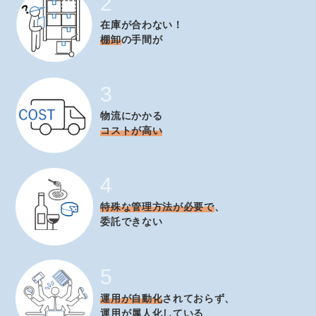
2
在庫が合わない！
棚卸
の手間が
3
物流にかかる
コストが高い
4
特殊な管理方法が必要で
、
委託できない
5
運用が自動化
されておらず、
運用が属人化している