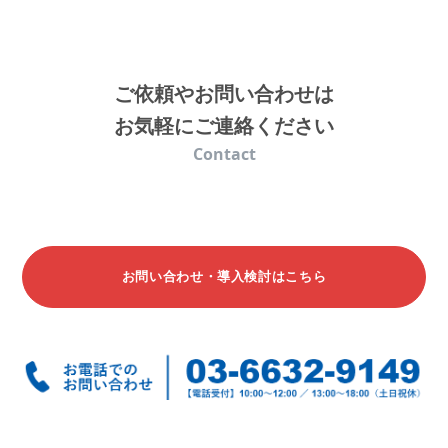
Q
納品書対応はしてもらえますか？
ご依頼やお問い合わせは
お気軽にご連絡ください
makeshopロジでは、個人情報の保護や環境へ
Contact
A
の配慮をし、紙ベースの納品書発行を行って
おりません。makeshopをご利用のお客様は
自
動発行のアプリ
をご検討ください。
お問い合わせ・導入検討はこちら
Q
申し込みから、どれくらいで利用できます
か？
A
要件にもよりますが、最短で１月でご利用可
能です。