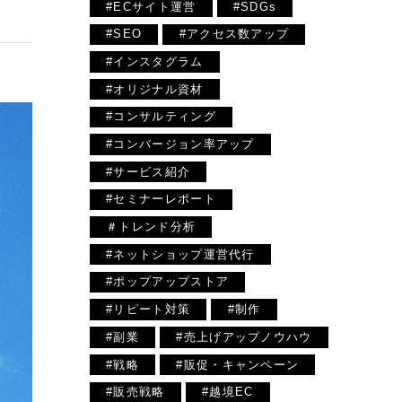
#ECサイト運営
#SDGs
#SEO
#アクセス数アップ
#インスタグラム
#オリジナル資材
#コンサルティング
#コンバージョン率アップ
#サービス紹介
#セミナーレポート
＃トレンド分析
#ネットショップ運営代行
#ポップアップストア
#リピート対策
#制作
#副業
#売上げアップノウハウ
#戦略
#販促・キャンペーン
#販売戦略
#越境EC