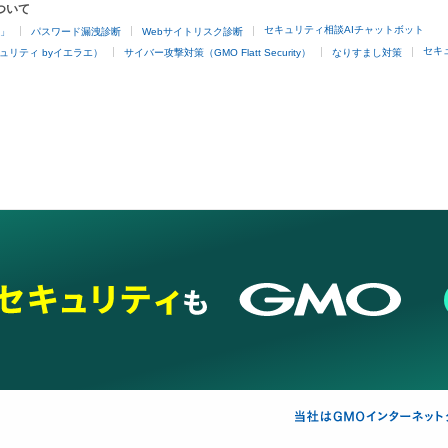
ついて
セキュリティ相談AIチャットボット
4」
パスワード漏洩診断
Webサイトリスク診断
セキ
ュリティ byイエラエ）
サイバー攻撃対策（GMO Flatt Security）
なりすまし対策