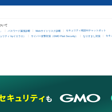
ついて
セキュリティ相談AIチャットボット
4」
パスワード漏洩診断
Webサイトリスク診断
セキ
ュリティ byイエラエ）
サイバー攻撃対策（GMO Flatt Security）
なりすまし対策