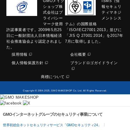
GMOメイク
ISMS（情
ショップ株
報セキュリ
式会社はプ
ティマネジ
ライバシー
メントシス
マーク使用
テム）の国際規格
許諾事業者です。2009年5月25
「ISO/IEC27001:2013」並びに
日に一般財団法人日本情報経済
「JIS Q 27001:2014」を2017年
社会推進協会より認定されまし
7月に取得しました。
た。
採用情報
会社概要
個人情報保護方針
ブランドロゴガイドライン
商標について
Copyright © 2004-2025, GMO MAKESHOP Co. Ltd. All Rights Reserved.
GMOインターネットグループのセキュリティ事業について
世界初総合ネットセキュリティサービス「GMOセキュリティ24」