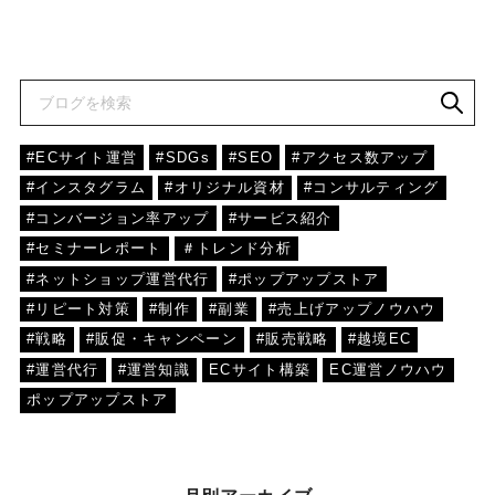
#ECサイト運営
#SDGs
#SEO
#アクセス数アップ
#インスタグラム
#オリジナル資材
#コンサルティング
#コンバージョン率アップ
#サービス紹介
#セミナーレポート
＃トレンド分析
#ネットショップ運営代行
#ポップアップストア
#リピート対策
#制作
#副業
#売上げアップノウハウ
#戦略
#販促・キャンペーン
#販売戦略
#越境EC
#運営代行
#運営知識
ECサイト構築
EC運営ノウハウ
ポップアップストア