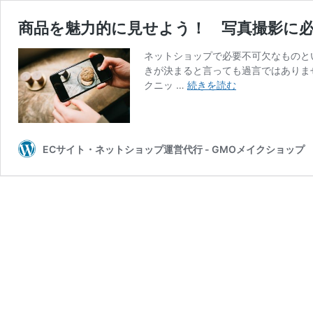
商品を魅力的に見せよう！ 写真撮影に
ネットショップで必要不可欠なものと
きが決まると言っても過言ではありま
商
クニッ …
続きを読む
品
を
魅
力
ECサイト・ネットショップ運営代行 - GMOメイクショップ
的
に
見
せ
よ
う！
写
真
撮
影
に